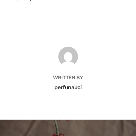
POST AUTHOR
WRITTEN BY
perfunauci
Nawigacja