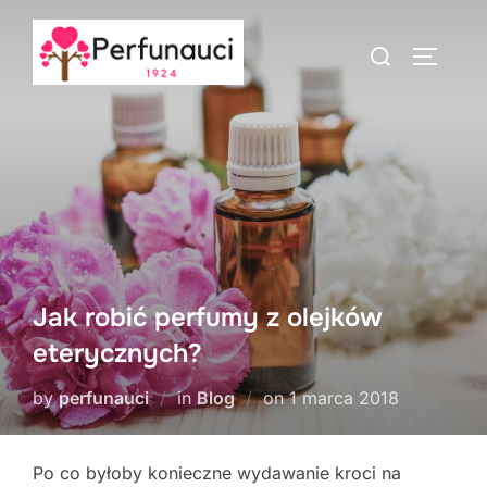
Skip
to
Search
TOGGLE
content
for:
Jak robić perfumy z olejków
eterycznych?
Posted
by
perfunauci
in
Blog
on
1 marca 2018
on
Po co byłoby konieczne wydawanie kroci na