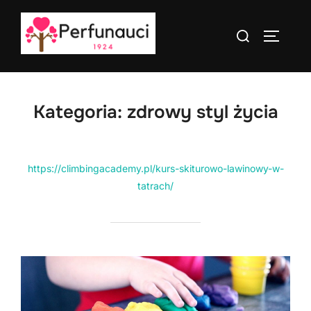
Skip
to
Search
TOGGLE
content
for:
Kategoria:
zdrowy styl życia
https://climbingacademy.pl/kurs-skiturowo-lawinowy-w-
tatrach/