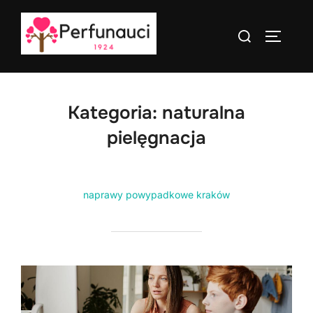
Skip
to
Search
TOGGLE
content
for:
Kategoria:
naturalna
pielęgnacja
naprawy powypadkowe kraków