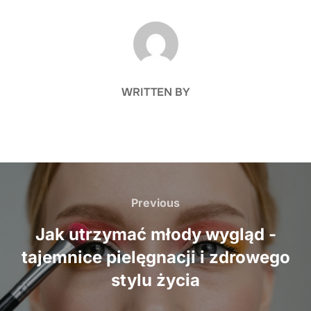
POST AUTHOR
WRITTEN BY
Nawigacja
wpisu
Previous
Previous
Jak utrzymać młody wygląd -
tajemnice pielęgnacji i zdrowego
stylu życia