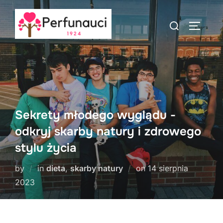
Skip
to
Search
TOGGLE
content
for:
Sekrety młodego wyglądu -
odkryj skarby natury i zdrowego
stylu życia
Posted
by
in
dieta
,
skarby natury
on
14 sierpnia
on
2023