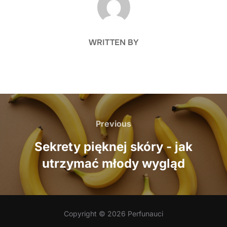
WRITTEN BY
Nawigacja
wpisu
Previous
Previous
Sekrety pięknej skóry - jak
utrzymać młody wygląd
Copyright © 2026 Perfunauci