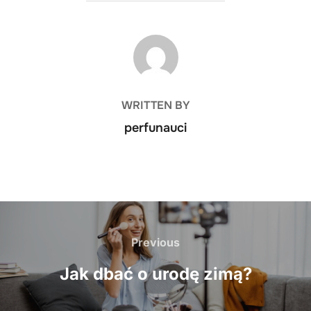
POST AUTHOR
WRITTEN BY
perfunauci
Nawigacja
wpisu
Previous
Previous
Jak dbać o urodę zimą?